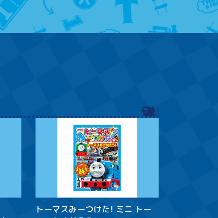
トーマスみーつけた！ ミニ トー