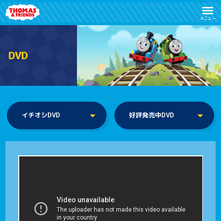
メニュー
D
V
D
イチオシDVD
好評発売中DVD