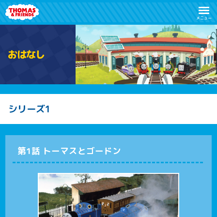
メニュー
お
は
な
し
シリーズ1
第1話 トーマスとゴードン