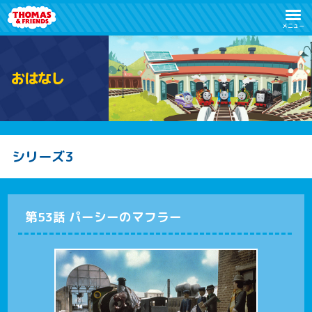
メニュー
お
は
な
し
シリーズ3
第53話 パーシーのマフラー