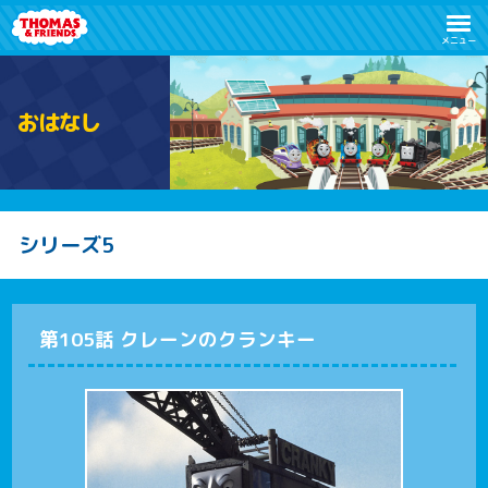
メニュー
お
は
な
し
シリーズ5
第105話 クレーンのクランキー