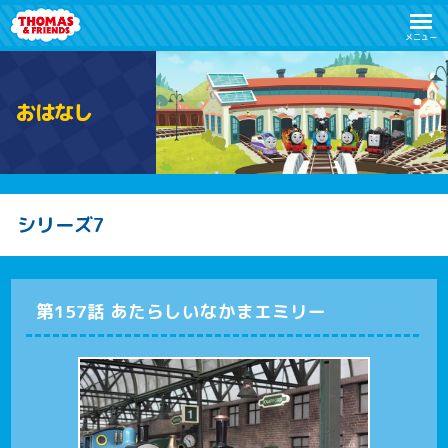
メニュー
お
は
な
し
シリーズ7
第157話 あたらしいなかまエミリー